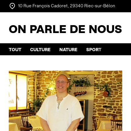
10 Rue François Cadoret, 29340 Riec-sur-Bélon
ON PARLE DE NOUS
TOUT
CULTURE
NATURE
SPORT
ON PARL